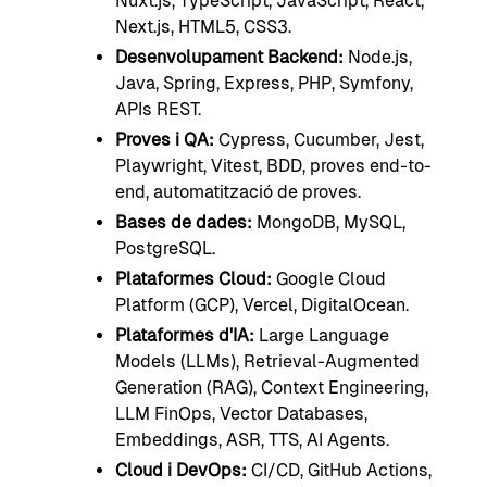
Nuxt.js, TypeScript, JavaScript, React,
Next.js, HTML5, CSS3.
Desenvolupament Backend:
Node.js,
Java, Spring, Express, PHP, Symfony,
APIs REST.
Proves i QA:
Cypress, Cucumber, Jest,
Playwright, Vitest, BDD, proves end-to-
end, automatització de proves.
Bases de dades:
MongoDB, MySQL,
PostgreSQL.
Plataformes Cloud:
Google Cloud
Platform (GCP), Vercel, DigitalOcean.
Plataformes d'IA:
Large Language
Models (LLMs), Retrieval-Augmented
Generation (RAG), Context Engineering,
LLM FinOps, Vector Databases,
Embeddings, ASR, TTS, AI Agents.
Cloud i DevOps:
CI/CD, GitHub Actions,